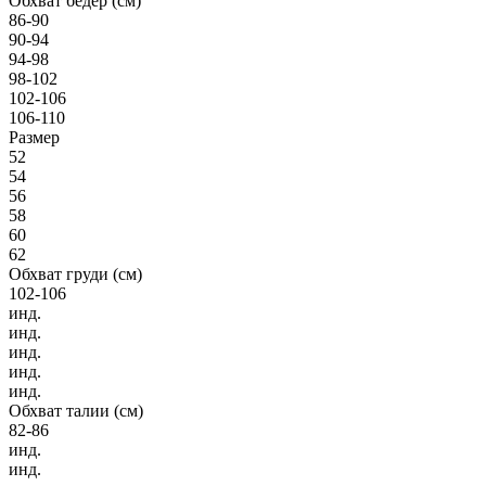
Обхват бёдер (см)
86-90
90-94
94-98
98-102
102-106
106-110
Размер
52
54
56
58
60
62
Обхват груди (см)
102-106
инд.
инд.
инд.
инд.
инд.
Обхват талии (см)
82-86
инд.
инд.