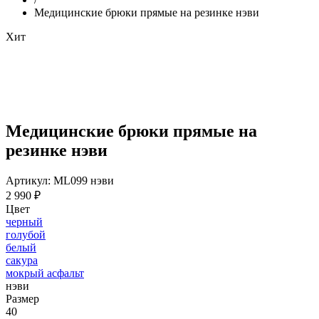
Медицинские брюки прямые на резинке нэви
Хит
Медицинские брюки прямые на
резинке нэви
Артикул: ML099 нэви
2 990 ₽
Цвет
черный
голубой
белый
сакура
мокрый асфальт
нэви
Размер
40