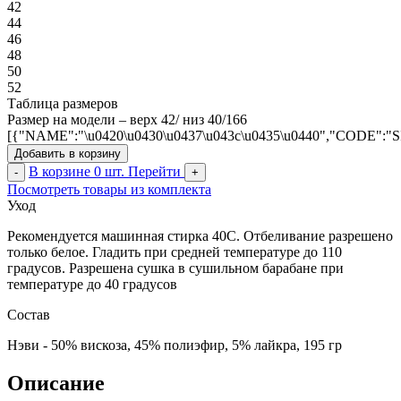
42
44
46
48
50
52
Таблица размеров
Размер на модели – верх 42/ низ 40/166
[{"NAME":"\u0420\u0430\u0437\u043c\u0435\u0440","CODE":"
Добавить в корзину
В корзине
0
шт.
Перейти
-
+
Посмотреть товары из комплекта
Уход
Рекомендуется машинная стирка 40С. Отбеливание разрешено
только белое. Гладить при средней температуре до 110
градусов. Разрешена сушка в сушильном барабане при
температуре до 40 градусов
Состав
Нэви - 50% вискоза, 45% полиэфир, 5% лайкра, 195 гр
Описание