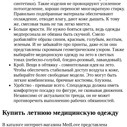
синтетики). Такие изделия не провоцируют усиленное
потоотделение, хорошо переносят многократную стирку.
Правильно подобранные материалы обеспечивают
охлаждение, отводят влагу, дают коже дышать. К тому
же, смесовая ткань не так легко мнется.
Больше яркости. Не нужно бояться цвета, ведь одежды
медперсонала не обязана быть скучной. Смело
разбавляйте образы синим, красным, голубым, желтым,
зеленым. И не забывайте про принты, даже если они
представлены скромным геометрическим узором. Также
выбирайте медицинскую одежду на лето в светлых
тонах (небесно-голубой, бледно-розовый, лавандовый).
Крой. Вещи в обтяжку - сомнительная идея на лето.
Чтобы обеспечить стабильный доступ воздуха к коже,
выбирайте более свободные модели. Это могут быть
легкие комбинезоны, брючные костюмы, блузоны.
Удобство - превыше всего. Спецодежда должна иметь
комфортную посадку по фигуре, не сковывая движения.
Независимо от актуальности тренда, он не может
противоречить выполнению рабочих обязанностей.
Купить летнюю медицинскую одежду
В каталоге интернет-магазина MedLove представлена