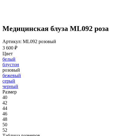
Медицинская блуза ML092 роза
Артикул: ML092 розовый
3 600 ₽
Цвет
белый
блустон
розовый
бежевый
серый
черный
Размер
40
42
44
46
48
50
52
Таблица размеров