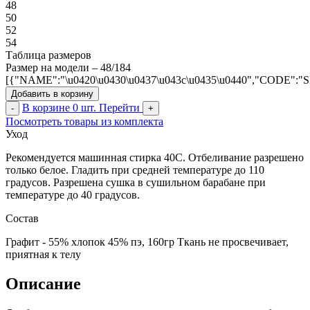
48
50
52
54
Таблица размеров
Размер на модели – 48/184
[{"NAME":"\u0420\u0430\u0437\u043c\u0435\u0440","CODE":"
Добавить в корзину
В корзине
0
шт.
Перейти
-
+
Посмотреть товары из комплекта
Уход
Рекомендуется машинная стирка 40С. Отбеливание разрешено
только белое. Гладить при средней температуре до 110
градусов. Разрешена сушка в сушильном барабане при
температуре до 40 градусов.
Состав
Графит - 55% хлопок 45% пэ, 160гр Ткань не просвечивает,
приятная к телу
Описание