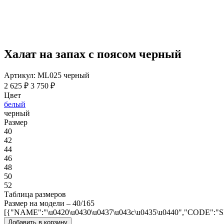
Халат на запах с поясом черный
Артикул: ML025 черный
2 625 ₽
3 750 ₽
Цвет
белый
черный
Размер
40
42
44
46
48
50
52
Таблица размеров
Размер на модели – 40/165
[{"NAME":"\u0420\u0430\u0437\u043c\u0435\u0440","CODE":"
Добавить в корзину