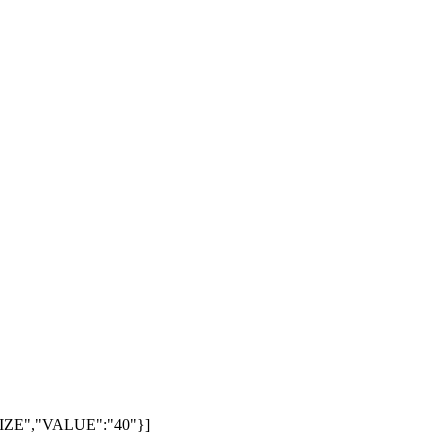
SIZE","VALUE":"40"}]