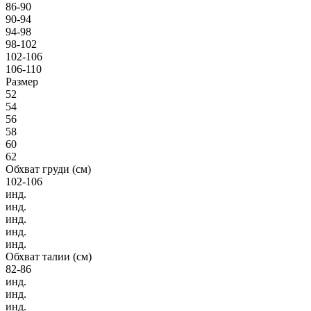
86-90
90-94
94-98
98-102
102-106
106-110
Размер
52
54
56
58
60
62
Обхват груди (см)
102-106
инд.
инд.
инд.
инд.
инд.
Обхват талии (см)
82-86
инд.
инд.
инд.