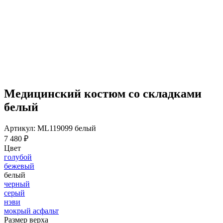
Медицинский костюм со складками
белый
Артикул: ML119099 белый
7 480 ₽
Цвет
голубой
бежевый
белый
черный
серый
нэви
мокрый асфальт
Размер верха