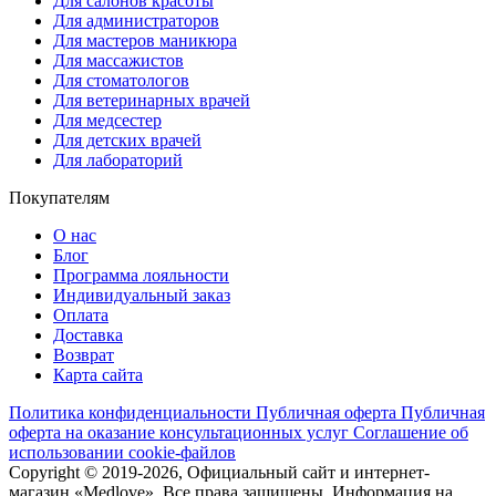
Для салонов красоты
Для администраторов
Для мастеров маникюра
Для массажистов
Для стоматологов
Для ветеринарных врачей
Для медсестер
Для детских врачей
Для лабораторий
Покупателям
О нас
Блог
Программа лояльности
Индивидуальный заказ
Оплата
Доставка
Возврат
Карта сайта
Политика конфиденциальности
Публичная оферта
Публичная
оферта на оказание консультационных услуг
Соглашение об
использовании cookie-файлов
Copyright © 2019-2026, Официальный сайт и интернет-
магазин «Medlove». Все права защищены. Информация на