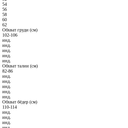
54
56
58
60
62
Обхват груди (см)
102-106
инд.
инд.
инд.
инд.
инд.
Обхват талии (см)
82-86
инд.
инд.
инд.
инд.
инд.
Обхват бёдер (см)
110-114
инд.
инд.
инд.
инд.