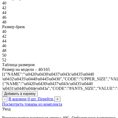
40
42
44
46
48
Размер брюк
40
42
44
46
48
50
52
Таблица размеров
Размер на модели – 40/165
[{"NAME":"\u0420\u0430\u0437\u043c\u0435\u0440
\u0432\u0435\u0440\u0445\u0430","CODE":"UPPER_SIZE","VA
{"NAME":"\u0420\u0430\u0437\u043c\u0435\u0440
\u0431\u0440\u044e\u043a","CODE":"PANTS_SIZE","VALUE":"
Добавить в корзину
В корзине
0
шт.
Перейти
-
+
Посмотреть товары из комплекта
Уход
Рекомендуется машинная стирка 40С. Отбеливание разрешено